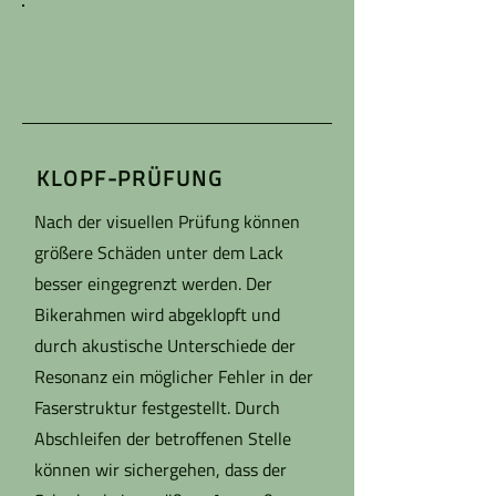
KLOPF-PRÜFUNG
Nach der visuellen Prüfung können
größere Schäden unter dem Lack
besser eingegrenzt werden. Der
Bikerahmen wird abgeklopft und
durch akustische Unterschiede der
Resonanz ein möglicher Fehler in der
Faserstruktur festgestellt. Durch
Abschleifen der betroffenen Stelle
können wir sichergehen, dass der