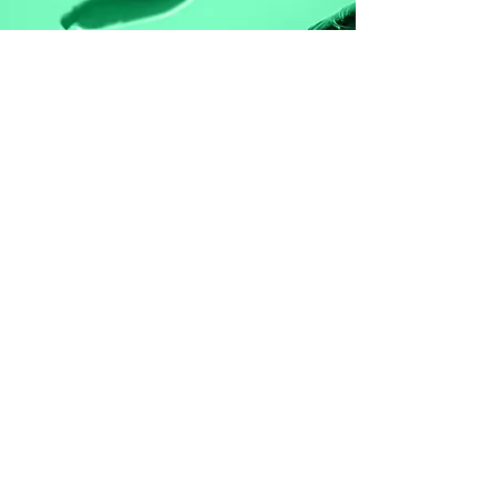
REPARATUR &
FINISH
Wir benutzen ausschließlich
hochwertige Kohlefasermaterialien aus
der Formel 1 und der Luftfahrt und
können somit die Lebensdauer Deines
Rahmens erheblich verlängern. Perfekte
Verarbeitung verspricht maximale
Festigkeit und Qualität. Die reparierte
Stelle wird abschließend versiegelt. Nun
ist Dein Bike wieder voll einsatzbereit!