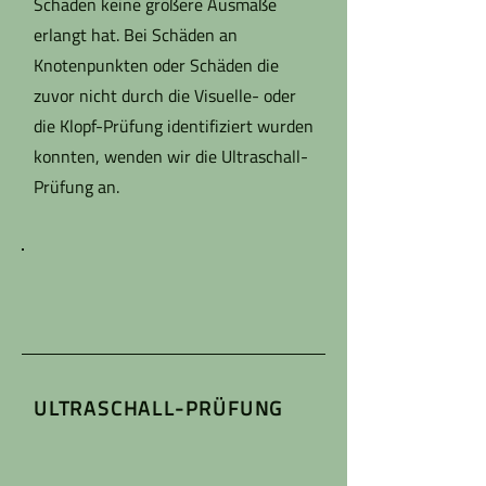
Schaden keine größere Ausmaße
erlangt hat. Bei Schäden an
Knotenpunkten oder Schäden die
zuvor nicht durch die Visuelle- oder
die Klopf-Prüfung identifiziert wurden
konnten, wenden wir die Ultraschall-
Prüfung an.
ULTRASCHALL-PRÜFUNG