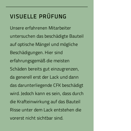
VISUELLE PRÜFUNG
Unsere erfahrenen Mitarbeiter
untersuchen das beschädigte Bauteil
auf optische Mängel und mögliche
Beschädigungen. Hier sind
erfahrungsgemäß die meisten
Schäden bereits gut einzugrenzen,
da generell erst der Lack und dann
das darunterliegende CFK beschädigt
wird. Jedoch kann es sein, dass durch
die Krafteinwirkung auf das Bauteil
Risse unter dem Lack entstehen die
vorerst nicht sichtbar sind.